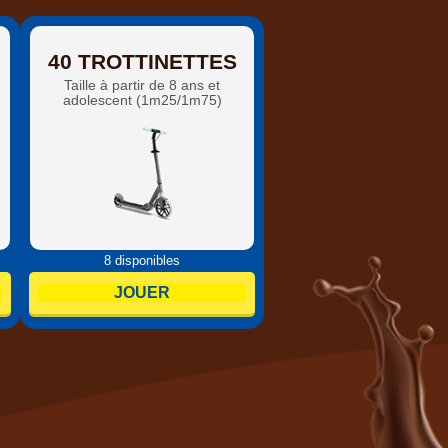
40 TROTTINETTES
Taille à partir de 8 ans et
adolescent (1m25/1m75)
8 disponibles
JOUER